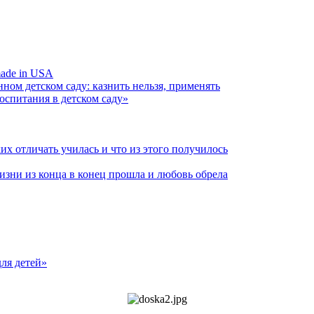
ade in USA
ом детском саду: казнить нельзя, применять
спитания в детском саду»
их отличать училась и что из этого получилось
изни из конца в конец прошла и любовь обрела
ля детей»