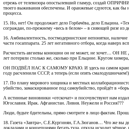
отрежь от телевизора опостылевший гламур, создай ОПРИЧНИ
твоего выживания обеспечены. И оранжевые сдуются, как бы 
процесса.
15. Но, нет! Он продолжает дело Горбачёва, дело Ельцина. «Т
сограждан, по-прежнему «весь в белом» – в сияющей ризе из 
16. Амбивалентность, постмодернистские непонятки, нали
части госаппарата. 25 лет негативного отбора, когда наверх вс
Расчистить авгиевы конюшни он не может, не хочет… ОН 
лет потеряли столько же, сколько при Ельцине. Кругом химера
ОН ПОДВЁЛ НАС К САМОМУ КРАЮ. И здесь на самом краю
году расчленили СССР, а теперь (если опять смалодушничаем!
17. По плану мирового хищника и местных коллаборацио
убийство, замаскированное под самоубийство, пройдёт в «бо
А истинные виновники «отскочат» и посочувствуют нам издале
Югославия. Ирак. Афганистан. Ливия. Неужели и Россия???
Люди, будьте бдительны, прямо смотрите в лицо фактам. 
18. Газета «Завтра», С.Е.Кургинян, Г.А.Зюганов… Что же вы д
докладами и концепциями бегать туда, откуда исходит чёрное