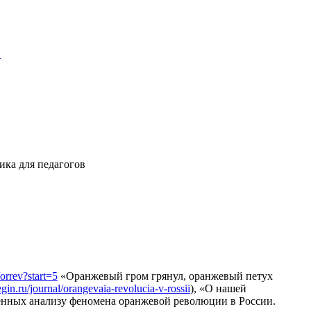
"
ика для педагогов
orrev?start=5
«Оранжевый гром грянул, оранжевый петух
egin.ru/journal/orangevaia-revolucia-v-rossii
), «О нашей
ённых анализу феномена оранжевой революции в России.