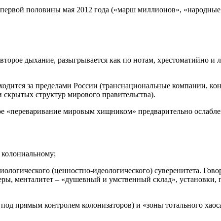
ервой половины мая 2012 года («марш миллионов», «народные г
торое дыхание, разыгрывается как по нотам, хрестоматийно и ле
одится за пределами России (транснациональные компании, к
и скрытых структур мирового правительства).
тное «переваривание мировым хищником» предварительно ослаб
к колониальному;
ксиологического (ценностно-идеологического) суверенитета. Гов
ы, менталитет – «душевный и умственный склад», установки, п
 под прямым контролем колонизаторов) и «зоны тотального хаоса