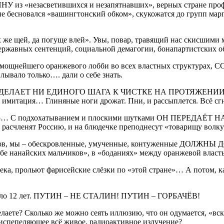
НУ из «незасветившихся и незапятнавших», верных стране про
не бесновался «вашингтонский обком», скукожатся до групп мар
ех же щей, да погуще влей». Увы, повар, травящий нас скисшим
державных сентенций, социальной демагогии, бонапартистских о
чие мощнейшего оранжевого лобби во всех властных структу
плывало только…. дали о себе знать.
НЕ ДЕЛАЕТ НИ ЕДИНОГО ШАГА К ЧИСТКЕ НА ПРОТЯЖЕНИИ 12 ЛЕТ
, имитация… Глиняные ноги дрожат. Пни, и рассыплется. Всё сгн
… С подхохатыванием и плоскими шутками ОН ПЕРЕДАЁТ 
) расчленят Россию, и на блюдечке преподнесут «товарищу волку
нистов, мы – обескровленные, умученные, контуженные ДОЛ
рьбе нанайских мальчиков», в «боданиях» между оранжевой вла
ка, прольют фарисейские слёзки по «этой стране»… А потом, к
Прошло 12 лет. ПУТИН – НЕ СТАЛИН! ПУТИН – ГОРБАЧЁВ!
елаете? Сколько же можно сеять иллюзию, что он одумается, «вс
, испепеляющее всё живое, радиоактивное излучение?