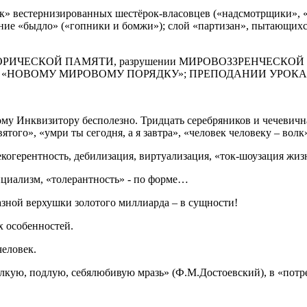
ок» вестернизированных шестёрок-власовцев («надсмотрщики», 
ние «быдло» («гопники и бомжи»); слой «партизан», пытающихс
ении ИСТОРИЧЕСКОЙ ПАМЯТИ, разрушении МИРОВОЗЗРЕНЧ
 «НОВОМУ МИРОВОМУ ПОРЯДКУ»; ПРЕПОДАНИИ УРОКА
у Инквизитору бесполезно. Тридцать серебряников и чечевична
того», «умри ты сегодня, а я завтра», «человек человеку – волк
когерентность, дебилизация, виртуализация, «ток-шоузация жиз
циализм, «толерантность» - по форме…
азной верхушки золотого миллиарда – в сущности!
х особенностей.
еловек.
алкую, подлую, себялюбивую мразь» (Ф.М.Достоевский), в «потр