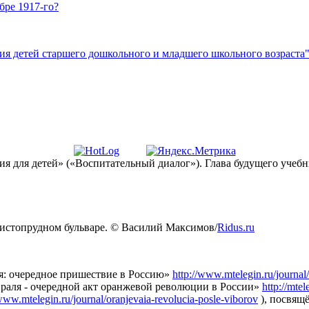
бре 1917-го?
ния детей старшего дошкольного и младшего школьного возраста
 для детей» («Воспитательный диалог»). Глава будущего учебн
Чистопрудном бульваре. © Василий Максимов/
Ridus.ru
я: очередное пришествие в Россию»
http://www.mtelegin.ru/journal/
раля - очередной акт оранжевой революции в России»
http://mtel
/www.mtelegin.ru/journal/oranjevaia-revolucia-posle-viborov
), посвящ