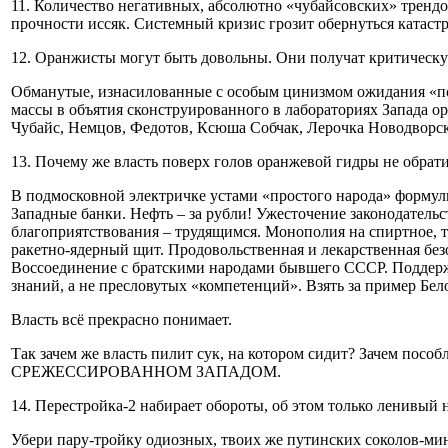
11. Количество негативных, абсолютно «чубайсовских» трендо
прочности иссяк. Системный кризис грозит обернуться катаст
12. Оранжисты могут быть довольны. Они получат критическую
Обманутые, изнасилованные с особым цинизмом ожидания 
массы в объятия сконструированного в лабораториях Запада о
Чубайс, Немцов, Федотов, Ксюша Собчак, Лерочка Новодворск
13. Почему же власть поверх голов оранжевой гидры не обратит
В подмосковной электричке устами «простого народа» формул
Западные банки. Нефть – за рубли! Ужесточение законодатель
благоприятствования – трудящимся. Монополия на спиртное, т
ракетно-ядерный щит. Продовольственная и лекарственная безо
Воссоединение с братскими народами бывшего СССР. Поддерж
знаний, а не пресловутых «компетенций». Взять за пример Бел
Власть всё прекрасно понимает.
Так зачем же власть пилит сук, на котором сидит? Зачем п
СРЕЖЕССИРОВАННОМ ЗАПАДОМ.
14. Перестройка-2 набирает обороты, об этом только ленивый н
Убери пару-тройку одиозных, твоих же путинских соколов-мин