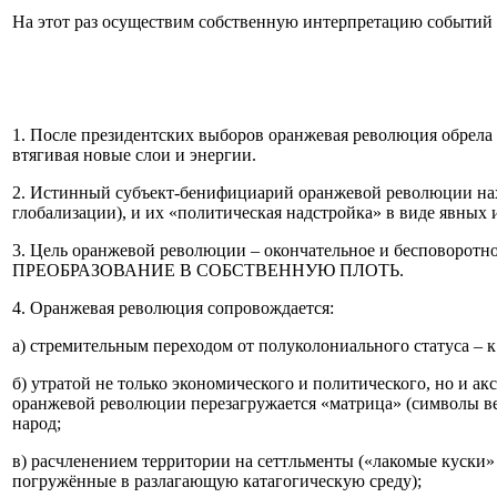
На этот раз осуществим собственную интерпретацию событий п
1. После президентских выборов оранжевая революция обрела в
втягивая новые слои и энергии.
2. Истинный субъект-бенифициарий оранжевой революции нах
глобализации), и их «политическая надстройка» в виде явных 
3. Цель оранжевой революции – окончательное и бесповоро
ПРЕОБРАЗОВАНИЕ В СОБСТВЕННУЮ ПЛОТЬ.
4. Оранжевая революция сопровождается:
а) стремительным переходом от полуколониального статуса – 
б) утратой не только экономического и политического, но и а
оранжевой революции перезагружается «матрица» (символы вер
народ;
в) расчленением территории на сеттльменты («лакомые куски»
погружённые в разлагающую катагогическую среду);