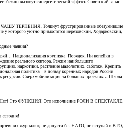
неизбежно вызовут синергетический эффект. Советский запас
НЯТ ЧАШУ ТЕРПЕНИЯ. Толкнут фрустрированные обезумившие
че у которого уютно примостятся Березовский, Ходарковский,
родные чаяния?
воряй… Национализация крупняка. Порядок. Ни копейки в
ождение реального сектора. Режим наибольшего
ррупцию, наркотики, растление малолетних, саботаж. Крепить
циональная политика – в пользу коренных народов России.
ль ресурсов. Сверхмобилизация на больших проектах… Школа
мурая? Нет! Это ФУНКЦИЯ! Это исполнение РОЛИ В СПЕКТАКЛЕ,
в сегодня!
борзевших журналюг, не допусти баз НАТО, не вступай в ВТО,