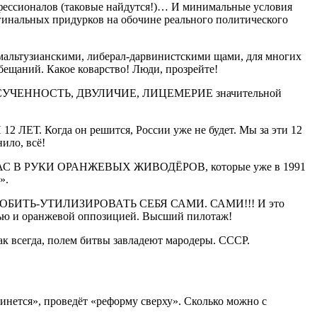
фессионалов (таковые найдутся!)… И минимальные условия
гинальных придурков на обочине реального политического
и мальтузианскими, либерал-дарвинистскими щами, для многих
бещаний. Какое коварство! Люди, прозрейте!
рах, ССУЧЕННОСТЬ, ДВУЛИЧИЕ, ЛИЦЕМЕРИЕ значительной
. Когда он решится, России уже не будет. Мы за эти 12
ило, всё!
НАС В РУКИ ОРАНЖЕВЫХ ЖИВОДЁРОВ, которые уже в 1991
».
ЖНЫ ДОБИТЬ-УТИЛИЗИРОВАТЬ СЕБЯ САМИ. САМИ!!! И это
стью и оранжевой оппозицией. Высший пилотаж!
ак всегда, полем битвы завладеют мародеры. СССР.
кинется», проведёт «реформу сверху». Сколько можно с