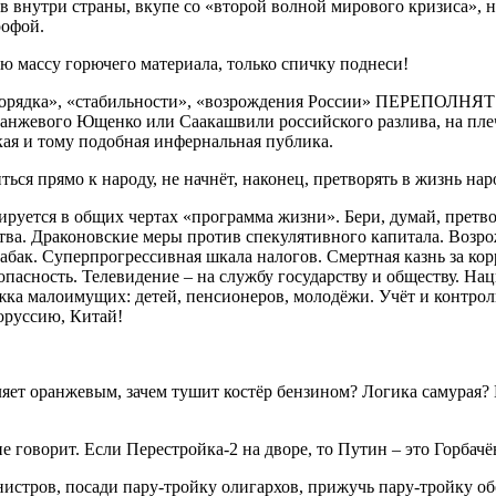
в внутри страны, вкупе со «второй волной мирового кризиса», 
рофой.
 массу горючего материала, только спичку поднеси!
«порядка», «стабильности», «возрождения России» ПЕРЕПОЛ
ранжевого Ющенко или Саакашвили российского разлива, на пле
ая и тому подобная инфернальная публика.
ься прямо к народу, не начнёт, наконец, претворять в жизнь на
ируется в общих чертах «программа жизни». Бери, думай, прет
ства. Драконовские меры против спекулятивного капитала. Возр
абак. Суперпрогрессивная шкала налогов. Смертная казнь за ко
пасность. Телевидение – на службу государству и обществу. На
ка малоимущих: детей, пенсионеров, молодёжи. Учёт и контро
оруссию, Китай!
особляет оранжевым, зачем тушит костёр бензином? Логика са
е говорит. Если Перестройка-2 на дворе, то Путин – это Горбачё
истров, посади пару-тройку олигархов, прижучь пару-тройку о