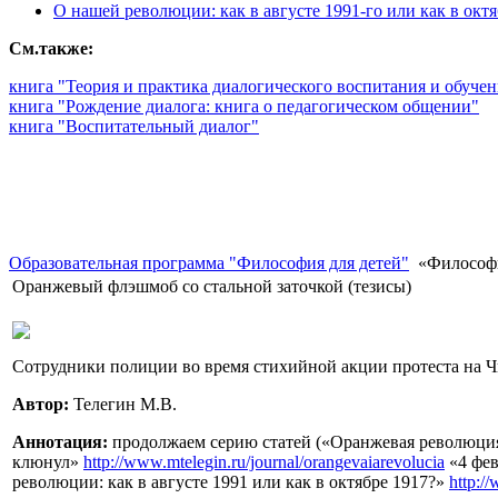
О нашей революции: как в августе 1991-го или как в октя
См.также:
книга "Теория и практика диалогического воспитания и обуче
книга "Рождение диалога: книга о педагогическом общении"
книга "Воспитательный диалог"
Образовательная программа "Философия для детей"
«Философия
Оранжевый флэшмоб со стальной заточкой (тезисы)
Сотрудники полиции во время стихийной акции протеста на 
Автор:
Телегин М.В.
Аннотация:
продолжаем серию статей («Оранжевая революци
клюнул»
http://www.mtelegin.ru/journal/orangevaiarevolucia
«4 фев
революции: как в августе 1991 или как в октябре 1917?»
http:/