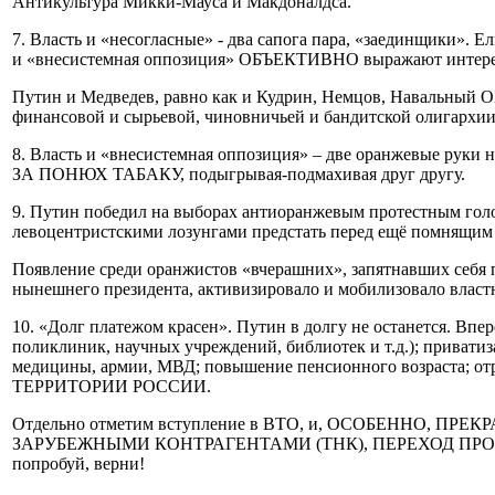
Антикультура Микки-Мауса и Макдоналдса.
7. Власть и «несогласные» - два сапога пара, «заединщики»
и «внесистемная оппозиция» ОБЪЕКТИВНО выражают интерес
Путин и Медведев, равно как и Кудрин, Немцов, Навальны
финансовой и сырьевой, чиновничьей и бандитской олигархии. 
8. Власть и «внесистемная оппозиция» – две оранжевые 
ЗА ПОНЮХ ТАБАКУ, подыгрывая-подмахивая друг другу.
9. Путин победил на выборах антиоранжевым протестным гол
левоцентристскими лозунгами предстать перед ещё помнящим 1
Появление среди оранжистов «вчерашних», запятнавших себя 
нынешнего президента, активизировало и мобилизовало власт
10. «Долг платежом красен». Путин в долгу не останется. В
поликлиник, научных учреждений, библиотек и т.д.); привати
медицины, армии, МВД; повышение пенсионного возраста; от
ТЕРРИТОРИИ РОССИИ.
Отдельно отметим вступление в ВТО, и, ОСОБЕНН
ЗАРУБЕЖНЫМИ КОНТРАГЕНТАМИ (ТНК), ПЕРЕХОД ПРОИЗВО
попробуй, верни!