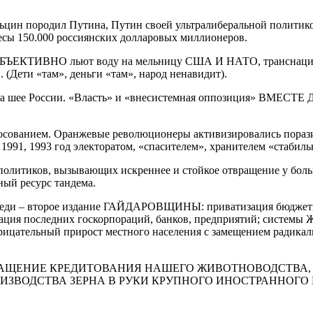
. Ельцин породил Путина, Путин своей ультралиберальной полит
ы 150.000 россиянских долларовых миллионеров.
й ОБЪЕКТИВНО льют воду на мельницу США И НАТО, транснацио
(Дети «там», деньги «там», народ ненавидит).
руки на шее России. «Власть» и «внесистемная оппозиция
осованием. Оранжевые революционеры активизировались порази
991, 1993 год электоратом, «спасителем», хранителем «стабиль
политиков, вызывающих искреннее и стойкое отвращение у боль
ный ресурс тандема.
переди – второе издание ГАЙДАРОВЩИНЫ: приватизация бюджетно
зация последних госкорпораций, банков, предприятий; системы
рицательный прирост местного населения с замещением радика
О, ПРЕКРАЩЕНИЕ КРЕДИТОВАНИЯ НАШЕГО ЖИВОТНОВОДСТ
ДСТВА ЗЕРНА В РУКИ КРУПНОГО ИНОСТРАННОГО КАПИТАЛА