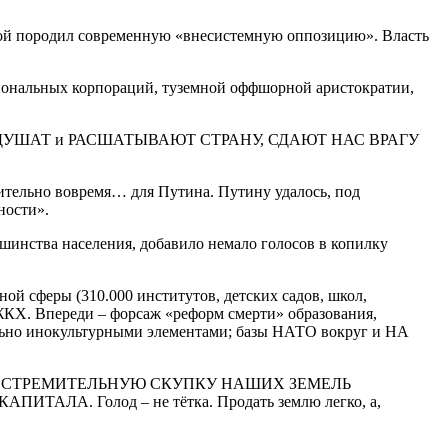
икой породил современную «внесистемную оппозицию». Власть
нальных корпораций, туземной оффшорной аристократии,
» ВМЕСТЕ ДУШАТ и РАСШАТЫВАЮТ СТРАНУ, СДАЮТ НАС ВРАГУ
тельно вовремя… для Путина. Путину удалось, под
ности».
шинства населения, добавило немало голосов в копилку
й сферы (310.000 институтов, детских садов, школ,
 ЖКХ. Впереди – форсаж «реформ смерти» образования,
льно инокультурными элементами; базы НАТО вокруг и НА
ВА, СТРЕМИТЕЛЬНУЮ СКУПКУ НАШИХ ЗЕМЕЛЬ
. Голод – не тётка. Продать землю легко, а,