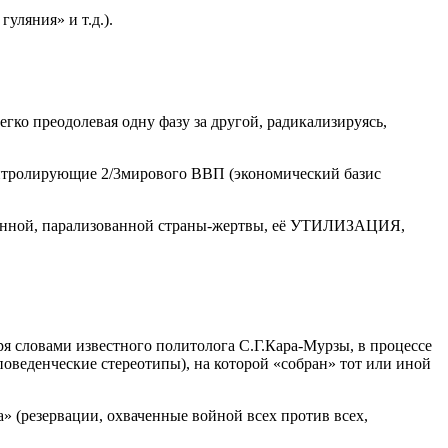
уляния» и т.д.).
гко преодолевая одну фазу за другой, радикализируясь,
онтролирующие 2/3мирового ВВП (экономический базис
ленной, парализованной страны-жертвы, её УТИЛИЗАЦИЯ,
оря словами известного политолога С.Г.Кара-Мурзы, в процессе
оведенческие стереотипы), на которой «собран» тот или иной
» (резервации, охваченные войной всех против всех,