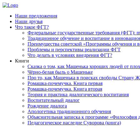
Наши предложения
Наши друзья
Что такое ФГТ?
Федеральные государственные требования (ФГТ): m
Традиционное обучение и воспитание в инновационн
Преимущества советской «Программы обучения и во
Проблемы и перспективы реализации ФГТ
Что делать в условиях внедрения ФГТ?
Книги
Сказка о том, как Машенька хороших людей от плох
Чёрно-белая быль о Машеньке
Про то, как Машенька в поисках свободы Страну Ж
Ромашка-почемучка. Книга первая
Ромашка-почемучка. Книга вторая
Теория и практика диалогического воспитания
Воспитательный диалог
Рождение диалога
Апологетика традиционного обучения
Объяснительная записка к программе «Философия д
Педагогическое наследие Суворова (книга)