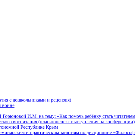
ятия с дошкольниками и рецензия)
й войне
орюновой И.М. на тему: «Как помочь ребёнку стать читателе
ского воспитания (план-конспект выступления на конференции)
втономной Республике Крым
 семинарским и практическим занятиям по дисциплине «Философ