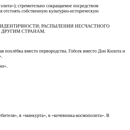
«элита»); стремительно сокращаемое посредством
я отстоять собственную культурно-историческую
ЕСКОЙ ИДЕНТИЧНОСТИ; РАСПЫЛЕНИИ НЕСЧАСТНОГО
 ДРУГИМ СТРАНАМ.
я похлёбка вместо первородства. Гобсек вместо Дон Кихота и
».
ни».
ебителя», в «манкурта», в «кочевника-космополита». В