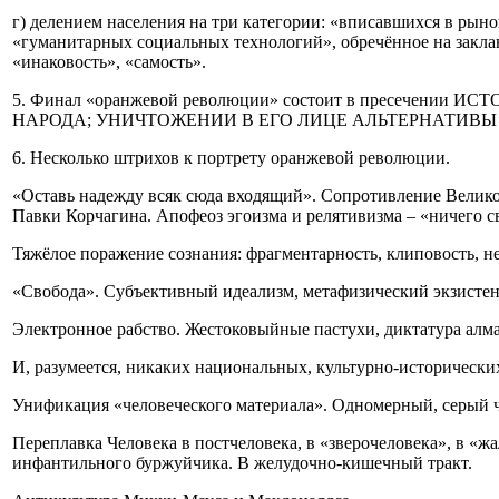
г) делением населения на три категории: «вписавшихся в рын
«гуманитарных социальных технологий», обречённое на закла
«инаковость», «самость».
5. Финал «оранжевой революции» состоит в пресеч
НАРОДА; УНИЧТОЖЕНИИ В ЕГО ЛИЦЕ АЛЬТЕРНАТИВЫ
6. Несколько штрихов к портрету оранжевой революции.
«Оставь надежду всяк сюда входящий». Сопротивление Великом
Павки Корчагина. Апофеоз эгоизма и релятивизма – «ничего свя
Тяжёлое поражение сознания: фрагментарность, клиповость, не
«Свобода». Субъективный идеализм, метафизический экзистен
Электронное рабство. Жестоковыйные пастухи, диктатура алм
И, разумеется, никаких национальных, культурно-исторически
Унификация «человеческого материала». Одномерный, серый ч
Переплавка Человека в постчеловека, в «зверочеловека», в «ж
инфантильного буржуйчика. В желудочно-кишечный тракт.