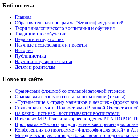
Библиотека
Главная
Образовательная программа "Философия для детей"
Теория диалогического воспитания и обучения
Традиционное обучение
Педагоги и педагогика
Научные исследования и проекты
История
Публицистика
Научно-популярные статьи
Детям и родителям
Новое на сайте
Оранжевый флэшмоб со стальной заточкой (тезисы)
Оранжевый флэшмоб со стальной заточкой (тезисы)
«Путешествие в страну мальчиков и девочек» (проект зан
Священная память. Подросткам о Великой Отечественно
На каких «истинах» воспитываются воспитатели
Интервью М.В.Телегина корреспонденту РИА НОВОСТИ Г
Программа «Философия для детей» как пример диалогиче
Конференция по программе «Философия для детей» в А
Методические указания для бакалавров по подготовке к