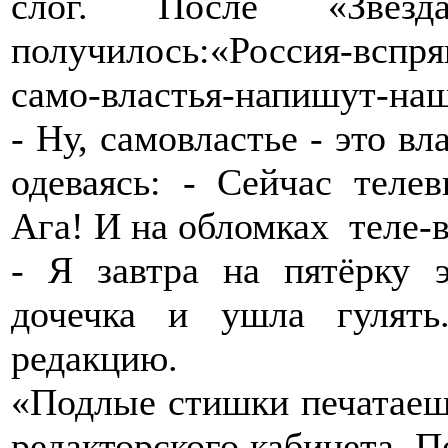
слог. После «Звезда
получилось:«Россия-вспр
само-властья-напишут-наш
- Ну, самовластье - это вл
одеваясь: - Сейчас телев
Ага! И на обломках теле-
- Я завтра на пятёрку э
дочечка и ушла гулят
редакцию.
«Подлые стишки печатаешь
редакторского кабинета. П